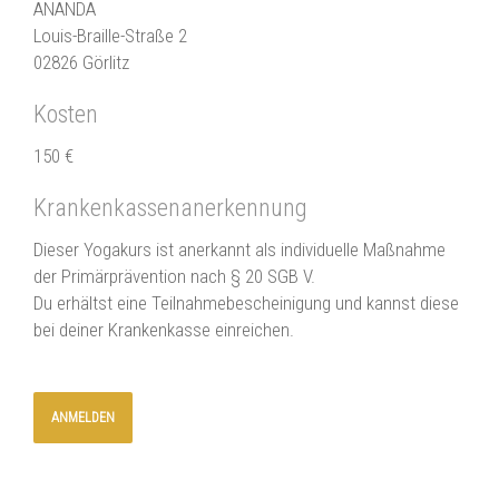
ANANDA
Infos findet ihr wie gewohnt auf meiner Webseite unter
Louis-Braille-Straße 2
>>AKTUELLES
02826 Görlitz
Wenn du wissen willst, wann und wie es nach meiner
Babypause weiter geht, schau hier öfter mal vorbei und
Kosten
abonniere den Newsletter. Dann bekommst du aufjedenfall
150 €
Bescheid:
>>NEWSLETTER ABONNIEREN
Alles Liebe & bis bald!
Krankenkassenanerkennung
Namaste,
Dieser Yogakurs ist anerkannt als individuelle Maßnahme
Julia
der Primärprävention nach § 20 SGB V.
Du erhältst eine Teilnahmebescheinigung und kannst diese
bei deiner Krankenkasse einreichen.
ANMELDEN