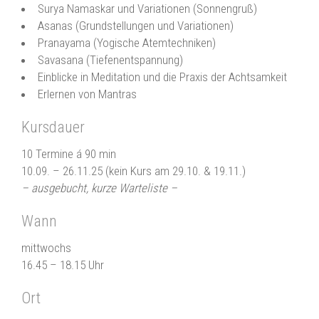
Surya Namaskar und Variationen (Sonnengruß)
Asanas (Grundstellungen und Variationen)
Pranayama (Yogische Atemtechniken)
Savasana (Tiefenentspannung)
Einblicke in Meditation und die Praxis der Achtsamkeit
Babypause ab 21.09.26
Erlernen von Mantras
Kursdauer
Ab Ende September gehe ich in Babypause
10 Termine á 90 min
Bis dahin laufen bereits bestehende Begleitungen mit Coaching
10.09. – 26.11.25 (kein Kurs am 29.10. & 19.11.)
und Körperarbeit weiter. Neue Klient*innen nehme ich aktuell
– ausgebucht, kurze Warteliste –
nicht mehr auf.
Wann
Thai Massagen, Kurse & Workshops finden aktuell bereits nicht
mehr statt.
mittwochs
16.45 – 18.15 Uhr
Contact Improvisation findet weiterhin statt!
Ort
Rosalind und Florian öffnen für euch weiterhin 1x im Monat in
Workshop & Jam Raum für Bewegung und Begegnung. Alle