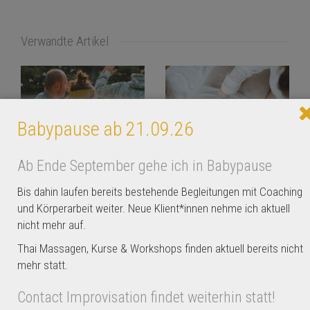
Verwandte Artikel
Babypause ab 21.09.26
Ab Ende September gehe ich in Babypause
Contact Improvisation:
Thai Massage Workshop „Aus
Workshop & Jam | Aug-Dez
der Mitte wachsen“ | So,
Bis dahin laufen bereits bestehende Begleitungen mit Coaching
2026, So, 1x pro Monat
19.04.26, 15-18 Uhr
und Körperarbeit weiter. Neue Klient*innen nehme ich aktuell
nicht mehr auf.
Thai Massagen, Kurse & Workshops finden aktuell bereits nicht
mehr statt.
Contact Improvisation findet weiterhin statt!