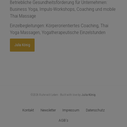
Betriebliche Gesundheitsförderung für Unternehmen:
Business Yoga
,
Impuls-Workshops
,
Coaching
und
mobile
Thai Massage
Einzelbegleitungen: Körperorientiertes
Coaching
,
Thai
Yoga Massagen,
Yogatherapeutische Einzelstunden
Julia König
©2026 Ruhe will Leben · Built with love by
Julia König
.
Kontakt
Newsletter
Impressum
Datenschutz
AGB´s