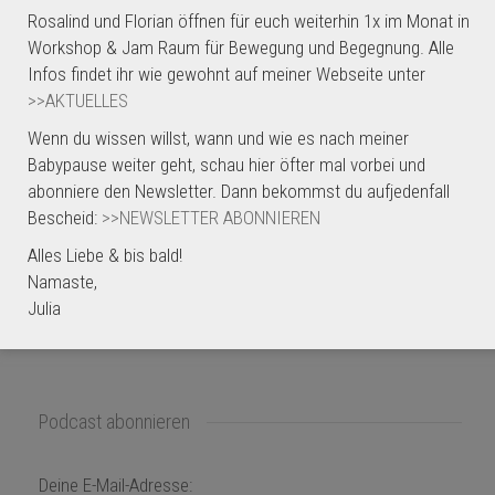
Rosalind und Florian öffnen für euch weiterhin 1x im Monat in
Workshop & Jam Raum für Bewegung und Begegnung. Alle
Tages-Retreat „Zeit zum
Yin Yoga-Präventionskurs | ab
Infos findet ihr wie gewohnt auf meiner Webseite unter
Aufblühen“ | So, 22.03.26, 10-
Mi, 04.03.26, 18.45 Uhr
>>AKTUELLES
17.30 Uhr
Wenn du wissen willst, wann und wie es nach meiner
Babypause weiter geht, schau hier öfter mal vorbei und
abonniere den Newsletter. Dann bekommst du aufjedenfall
Bescheid:
>>NEWSLETTER ABONNIEREN
Alles Liebe & bis bald!
PODCAST | Ruhe will Leben
Namaste,
Julia
Podcast abonnieren
Deine E-Mail-Adresse: