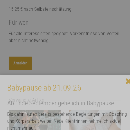
15-25 € nach Selbsteinschätzung
Für wen
Für alle Interessierten geeignet. Vorkenntnisse von Vorteil,
aber nicht notwendig.
Anmelden
Babypause ab 21.09.26
Verwandte Artikel
Ab Ende September gehe ich in Babypause
Bis dahin laufen bereits bestehende Begleitungen mit Coaching
und Körperarbeit weiter. Neue Klient*innen nehme ich aktuell
nicht mehr auf.