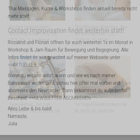
Thai Massagen, Kurse & Workshops finden aktuell bereits nicht
mehr statt.
Contact Improvisation:
Thai Massage Workshop „Aus
Contact Improvisation findet weiterhin statt!
Workshop & Jam | Aug-Dez
der Mitte wachsen“ | So,
2026, So, 1x pro Monat
19.04.26, 15-18 Uhr
Rosalind und Florian öffnen für euch weiterhin 1x im Monat in
Workshop & Jam Raum für Bewegung und Begegnung. Alle
Infos findet ihr wie gewohnt auf meiner Webseite unter
>>AKTUELLES
Wenn du wissen willst, wann und wie es nach meiner
Babypause weiter geht, schau hier öfter mal vorbei und
abonniere den Newsletter. Dann bekommst du aufjedenfall
Bescheid:
>>NEWSLETTER ABONNIEREN
Tages-Retreat „Zeit zum
Yin Yoga-Präventionskurs | ab
Alles Liebe & bis bald!
Aufblühen“ | So, 22.03.26, 10-
Mi, 04.03.26, 18.45 Uhr
Namaste,
17.30 Uhr
Julia