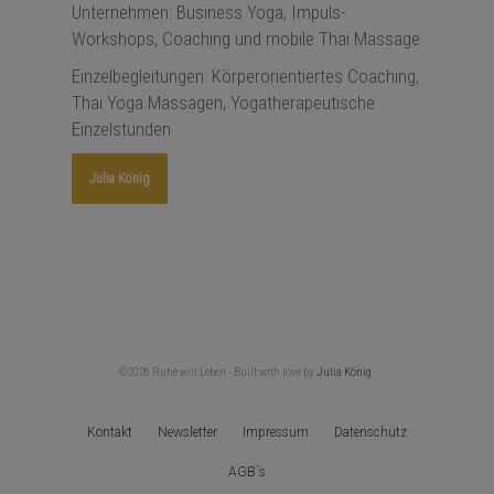
Unternehmen:
Business Yoga
,
Impuls-
Workshops
,
Coaching
und
mobile Thai Massage
Einzelbegleitungen: Körperorientiertes
Coaching
,
Thai Yoga Massagen,
Yogatherapeutische
Einzelstunden
Julia König
©2026 Ruhe will Leben · Built with love by
Julia König
.
Kontakt
Newsletter
Impressum
Datenschutz
AGB´s