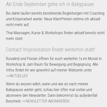
Ab Ende September gehe ich in Babypause
0
4
Bis dahin laufen bereits bestehende Begleitungen mit Coaching
und Körperarbeit weiter. Neue Klient*innen nehme ich aktuell
nicht mehr auf.
Thai Massagen, Kurse & Workshops finden aktuell bereits nicht
mehr statt.
Contact Improvisation findet weiterhin statt!
Rosalind und Florian öffnen für euch weiterhin 1x im Monat in
Workshop & Jam Raum für Bewegung und Begegnung. Alle
Infos findet ihr wie gewohnt auf meiner Webseite unter
Podcast #11 | Bauchatmung
>>AKTUELLES
Wenn du wissen willst, wann und wie es nach meiner
Die einfachste Methode, um mentale
Babypause weiter geht, schau hier öfter mal vorbei und
und körperliche Anspannung
abonniere den Newsletter. Dann bekommst du aufjedenfall
loszulassen, ist die tiefe Bauchatmung.
Bescheid:
>>NEWSLETTER ABONNIEREN
In dieser Podcast-Folge erlernst du...