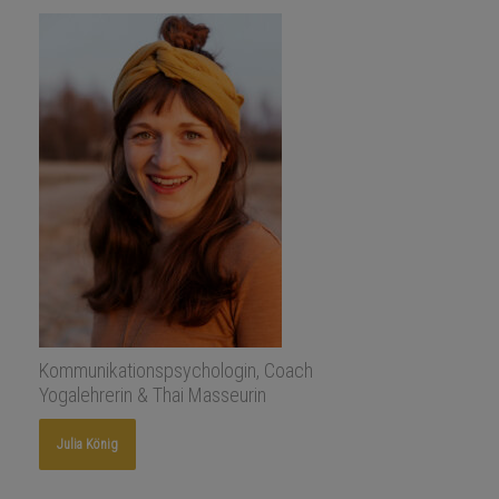
Kommunikationspsychologin, Coach
Yogalehrerin & Thai Masseurin
Julia König