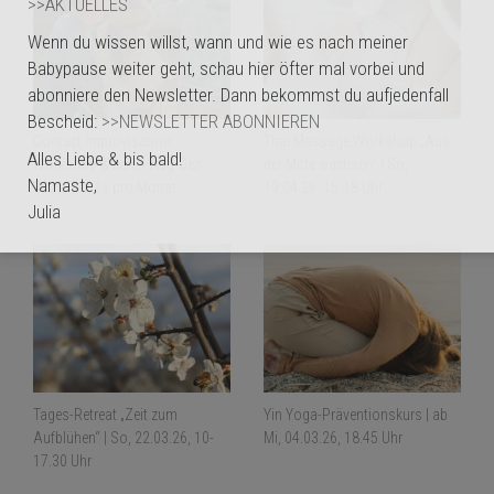
>>AKTUELLES
Wenn du wissen willst, wann und wie es nach meiner
Babypause weiter geht, schau hier öfter mal vorbei und
abonniere den Newsletter. Dann bekommst du aufjedenfall
Bescheid:
>>NEWSLETTER ABONNIEREN
Contact Improvisation:
Thai Massage Workshop „Aus
Alles Liebe & bis bald!
Workshop & Jam | Aug-Dez
der Mitte wachsen“ | So,
Namaste,
2026, So, 1x pro Monat
19.04.26, 15-18 Uhr
Julia
Tages-Retreat „Zeit zum
Yin Yoga-Präventionskurs | ab
Aufblühen“ | So, 22.03.26, 10-
Mi, 04.03.26, 18.45 Uhr
17.30 Uhr