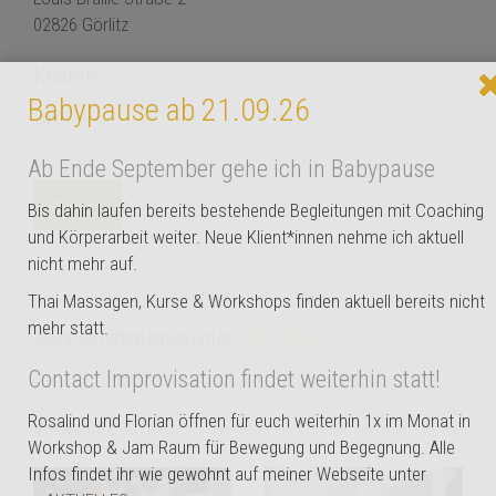
02826 Görlitz
Kosten
Babypause ab 21.09.26
20€
Ab Ende September gehe ich in Babypause
Anmelden
Bis dahin laufen bereits bestehende Begleitungen mit Coaching
und Körperarbeit weiter. Neue Klient*innen nehme ich aktuell
nicht mehr auf.
Thai Massagen, Kurse & Workshops finden aktuell bereits nicht
mehr statt.
Mehr Informationen unter
YIN YOGA
Contact Improvisation findet weiterhin statt!
Rosalind und Florian öffnen für euch weiterhin 1x im Monat in
Verwandte Artikel
Workshop & Jam Raum für Bewegung und Begegnung. Alle
Infos findet ihr wie gewohnt auf meiner Webseite unter