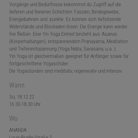
Vorgänge und Bedürfnisse bekommst du Zugriff auf die
tieferen und feineren Schichten: Faszien, Bindegewebe,
Energiebahnen und -punkte. Es können sich tiefsitzende
Widerstände und Blockaden lösen. Die Energie kann wieder
frei fließen. Eine Yin
Yoga
Einheit besteht aus: Asanas
(Körperhaltungen), entspannendem Pranayama, Meditation
und Tiefenentspannung (
Yoga
Nidra, Savasana, u.a. ).
Yin
Yoga
ist gleichermaßen geeignet
für Anfänger
sowie
für
fortgeschrittene Yogaschüler
.
Die
Yogastunden
sind meditativ, regenerativ und intensiv.
Wann
So, 18.12.22
16.30-18.30 Uhr
Wo
ANANDA
Louis-Braille-Straße 2