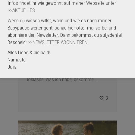
Infos findet ihr wie gewohnt auf meiner Webseite unter
>>AKTUELLES
Wenn du wissen willst, wann und wie es nach meiner
Babypause weiter geht, schau hier öfter mal vorbei und
abonniere den Newsletter. Dann bekommst du aufjedenfall
Bescheid:
>>NEWSLETTER ABONNIEREN
Partneryoga für Paare – Vertrauen | Sa,
Alles Liebe & bis bald!
25.02.23, 16.30-18.30 Uhr
Namaste,
„Wenn ich loslasse, was ich bin, werde
Julia
ich, was ich sein könnte. Wenn ich
loslasse, was ich habe, bekomme...
3