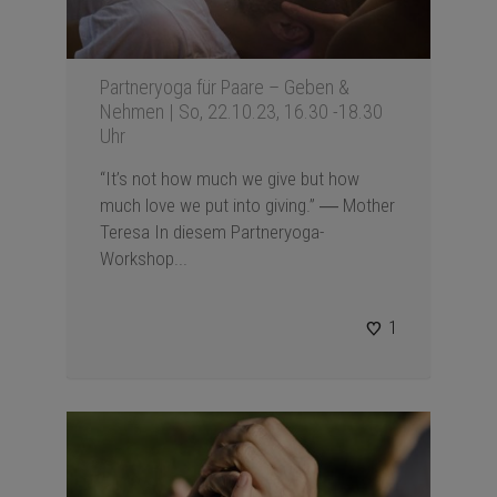
Partneryoga für Paare – Geben &
Nehmen | So, 22.10.23, 16.30 -18.30
Uhr
“It’s not how much we give but how
much love we put into giving.” ― Mother
Teresa In diesem Partneryoga-
Workshop...
1