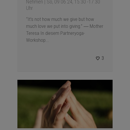
Nehmen | So, 09.06.24, 15.30 -17.30
Uhr
“It’s not how much we give but how
much love we put into giving.” ― Mother
Teresa In diesem Partneryoga-
Workshop...
3