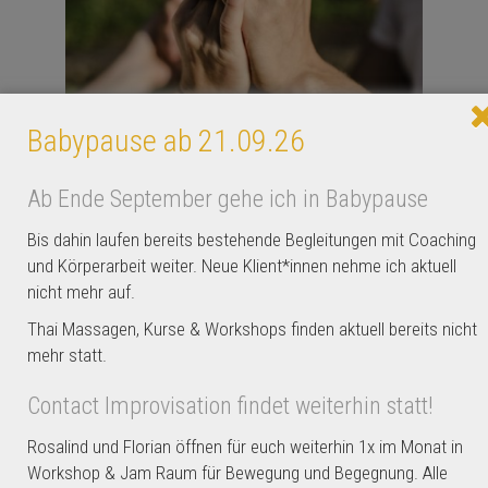
Partneryoga für Paare – Führen &
Babypause ab 21.09.26
Folgen | So, 14.05.23, 16.30-18.30 Uhr
„Die schönste Harmonie entsteht durch
Ab Ende September gehe ich in Babypause
Zusammenbringen der Gegensätze.“ –
Bis dahin laufen bereits bestehende Begleitungen mit Coaching
Heraklit In diesem Partneryoga-
und Körperarbeit weiter. Neue Klient*innen nehme ich aktuell
Workshop widmen wir uns dem Thema:
nicht mehr auf.
Führen...
Thai Massagen, Kurse & Workshops finden aktuell bereits nicht
mehr statt.
4
Contact Improvisation findet weiterhin statt!
Rosalind und Florian öffnen für euch weiterhin 1x im Monat in
Workshop & Jam Raum für Bewegung und Begegnung. Alle