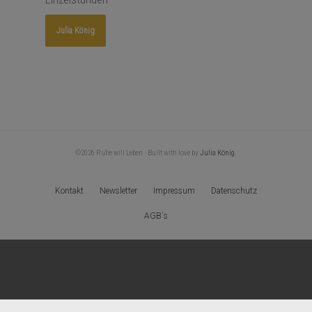
Julia König
©2026 Ruhe will Leben · Built with love by
Julia König
.
Kontakt
Newsletter
Impressum
Datenschutz
AGB´s